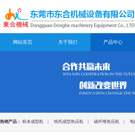
网站首页
关于我们
产品中心
热销产品：
粉末成型机
|
纸托成型热压机
|
碳纤维热压机
|
电