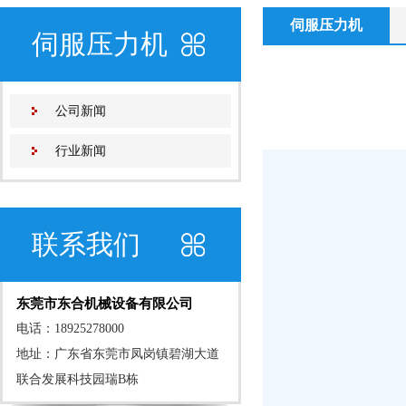
伺服压力机
伺服压力机
公司新闻
行业新闻
联系我们
东莞市东合机械设备有限公司
电话：18925278000
地址：广东省东莞市凤岗镇碧湖大道
联合发展科技园瑞B栋