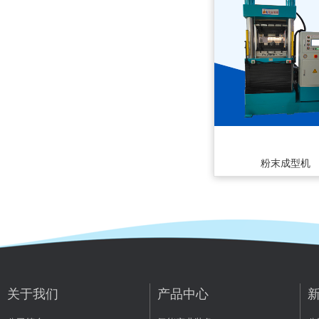
粉末成型机
关于我们
产品中心