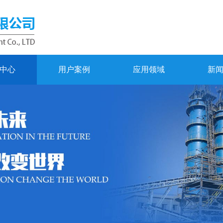
中心
用户案例
应用领域
新