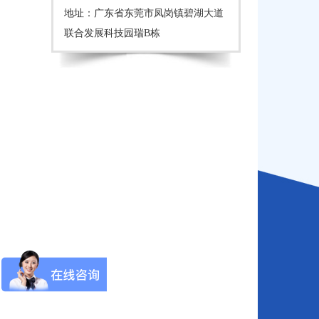
地址：广东省东莞市凤岗镇碧湖大道
联合发展科技园瑞B栋