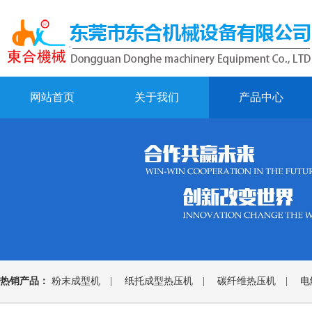
网站首页
关于我们
产品中心
热销产品：
粉末成型机
|
纸托成型热压机
|
碳纤维热压机
|
电