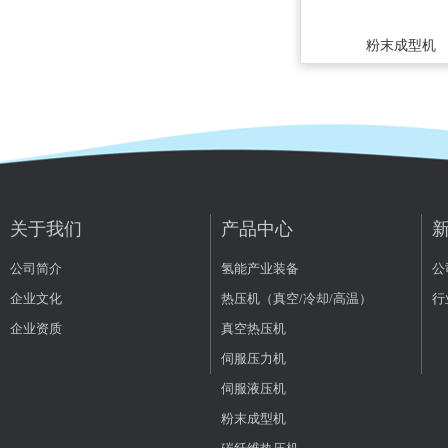
粉末成型机
关于我们
产品中心
公司简介
氢能产业装备
公
企业文化
热压机（真空/冷却/高温）
行
企业资质
真空热压机
伺服压力机
伺服液压机
粉末成型机