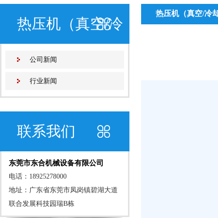
热压机（真空/冷却
热压机（真空/冷
却/高温）
公司新闻
行业新闻
联系我们
东莞市东合机械设备有限公司
电话：18925278000
地址：广东省东莞市凤岗镇碧湖大道
联合发展科技园瑞B栋