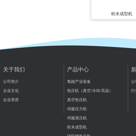
粉末成型机
关于我们
产品中心
公司简介
氢能产业装备
公
企业文化
热压机（真空/冷却/高温）
行
企业资质
真空热压机
伺服压力机
伺服液压机
粉末成型机