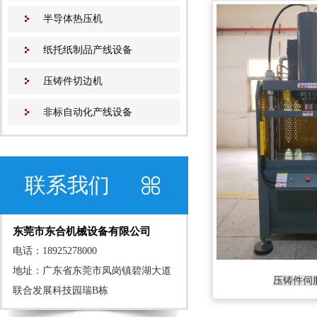
半导体热压机
纸托纸制品产线设备
压铸件切边机
非标自动化产线设备
联系我们
东莞市东合机械设备有限公司
电话：18925278000
地址：广东省东莞市凤岗镇碧湖大道
压铸件伺
联合发展科技园瑞B栋