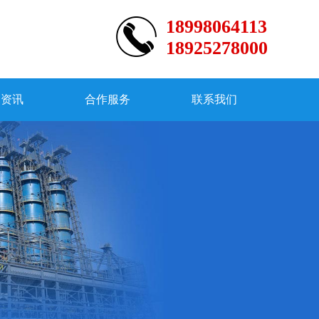
18998064113
18925278000
闻资讯
合作服务
联系我们