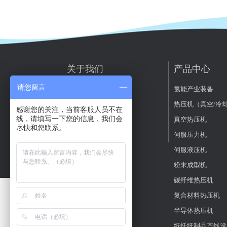
关于我们
产品中心
请您留言
公司简介
氢能产业装备
企业文化
热压机（真空/冷却
感谢您的关注，当前客服人员不在
线，请填写一下您的信息，我们会
企业资质
真空热压机
尽快和您联系。
伺服压力机
伺服液压机
粉末成型机
碳纤维热压机
复合材料热压机
半导体热压机
纸托纸制品产线设