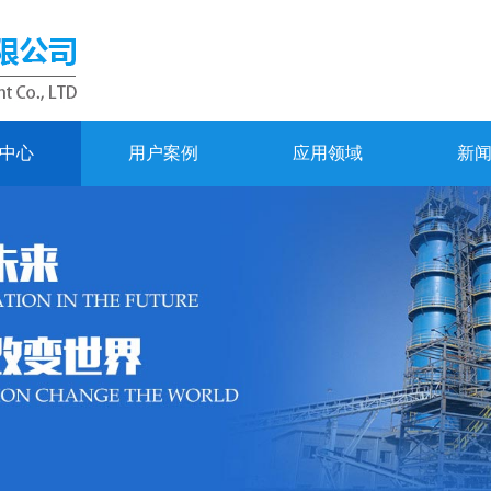
中心
用户案例
应用领域
新