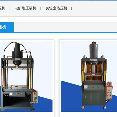
压机
|
电解堆压装机
|
实验室热压机
|
压机