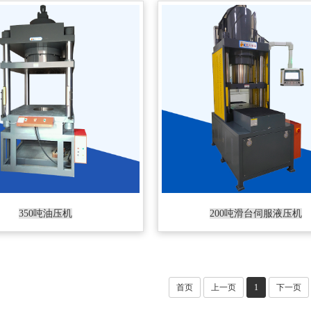
350吨油压机
200吨滑台伺服液压机
首页
上一页
1
下一页