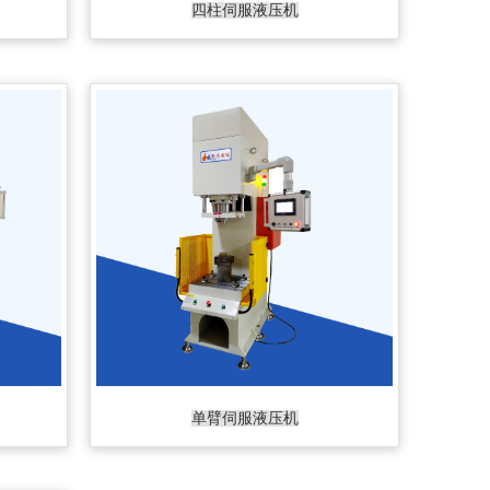
四柱伺服液压机
单臂伺服液压机