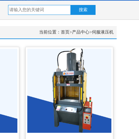
当前位置：
首页
>
产品中心
>
伺服液压机